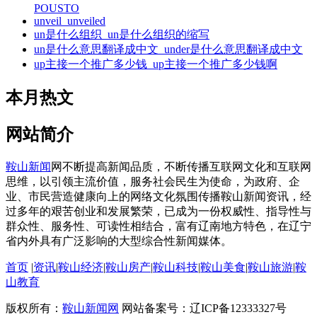
POUSTO
unveil_unveiled
un是什么组织_un是什么组织的缩写
un是什么意思翻译成中文_under是什么意思翻译成中文
up主接一个推广多少钱_up主接一个推广多少钱啊
本月热文
网站简介
鞍山新闻
网不断提高新闻品质，不断传播互联网文化和互联网
思维，以引领主流价值，服务社会民生为使命，为政府、企
业、市民营造健康向上的网络文化氛围传播鞍山新闻资讯，经
过多年的艰苦创业和发展繁荣，已成为一份权威性、指导性与
群众性、服务性、可读性相结合，富有辽南地方特色，在辽宁
省内外具有广泛影响的大型综合性新闻媒体。
首页
|
资讯
|
鞍山经济
|
鞍山房产
|
鞍山科技
|
鞍山美食
|
鞍山旅游
|
鞍
山教育
版权所有：
鞍山新闻网
网站备案号：辽ICP备12333327号